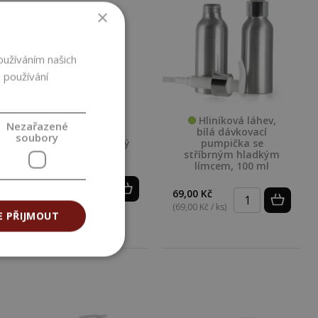
×
oužíváním našich
 používání
Hliníková láhev,
Nezařazené
Hliníková láhev,
bílá dávkovací
soubory
24/410, matný černý
pumpička se
uzávěr, 200 ml
stříbrným hladkým
límcem, 100 ml
64,00 Kč
69,00 Kč
(64,00 Kč / ks)
(69,00 Kč / ks)
E PŘIJMOUT