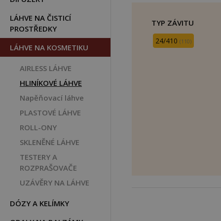
LÁHVE NA ČISTICÍ
TYP ZÁVITU
PROSTŘEDKY
24/410
(110)
LÁHVE NA KOSMETIKU
AIRLESS LÁHVE
HLINÍKOVÉ LÁHVE
Napěňovací láhve
PLASTOVÉ LÁHVE
ROLL-ONY
SKLENĚNÉ LÁHVE
TESTERY A
ROZPRAŠOVAČE
UZÁVĚRY NA LÁHVE
DÓZY A KELÍMKY