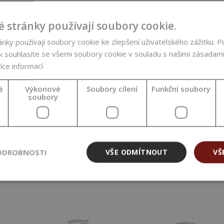
 stránky používají soubory cookie.
ky používají soubory cookie ke zlepšení uživatelského zážitku. P
 souhlasíte se všemi soubory cookie v souladu s našimi zásadami
íce informací
é
Výkonové
Soubory cílení
Funkční soubory
Hliníková lahvička,
Hliníková láhev,
soubory
24/410, 100 ml
24/410, 200 ml
54,00 Kč
60,00 Kč
(54,00 Kč / ks)
(60,00 Kč / ks)
ODROBNOSTI
VŠE ODMÍTNOUT
VŠ