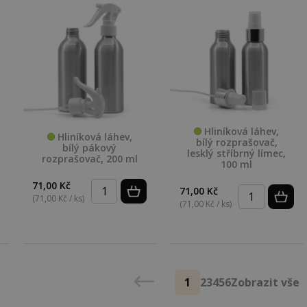
Hliníková láhev,
Hliníková láhev,
bílý rozprašovač,
bílý pákový
lesklý stříbrný límec,
rozprašovač, 200 ml
100 ml
71,00 Kč
71,00 Kč
(71,00 Kč / ks)
(71,00 Kč / ks)
1
2
3
4
5
6
Zobrazit vše