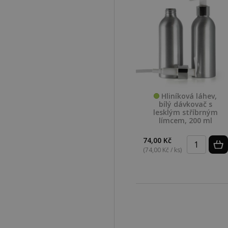
Hliníková láhev,
bílý dávkovač s
lesklým stříbrným
límcem, 200 ml
74,00 Kč
(74,00 Kč / ks)