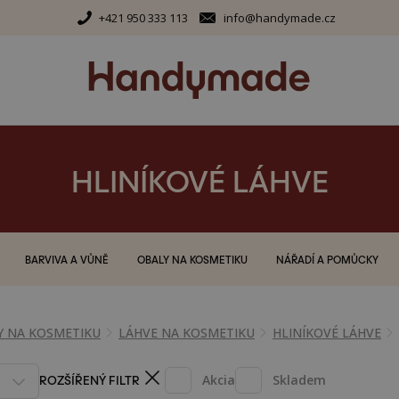
+421 950 333 113
info@handymade.cz
HLINÍKOVÉ LÁHVE
BARVIVA A VŮNĚ
OBALY NA KOSMETIKU
NÁŘADÍ A POMŮCKY
Y NA KOSMETIKU
LÁHVE NA KOSMETIKU
HLINÍKOVÉ LÁHVE
ROZŠÍŘENÝ FILTR
Akcia
Skladem