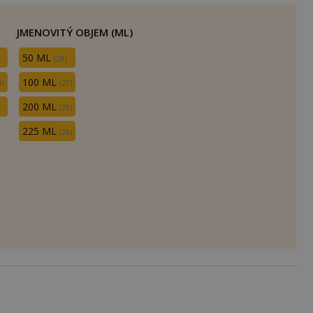
JMENOVITÝ OBJEM (ML)
50 ML
(28)
100 ML
8)
(27)
200 ML
(29)
225 ML
(26)