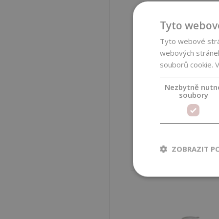
Tyto webové
Tyto webové strán
webových stránek
souborů cookie.
V
Nezbytně nutn
Hliníková láhev,
soubory
matný stříbrný
uzávěr, 200 ml
69,00 Kč
(69,00 Kč / ks)
ZOBRAZIT P