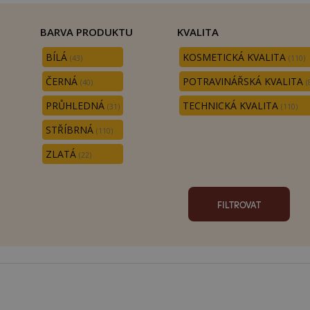
BARVA PRODUKTU
KVALITA
BÍLÁ
KOSMETICKÁ KVALITA
(43)
(110)
ČERNÁ
POTRAVINÁŘSKÁ KVALITA
(40)
(
PRŮHLEDNÁ
TECHNICKÁ KVALITA
(31)
(110)
STŘÍBRNÁ
(110)
ZLATÁ
(22)