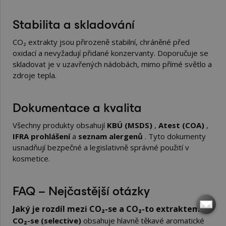
Stabilita a skladování
CO₂ extrakty jsou přirozeně stabilní, chráněné před
oxidací a nevyžadují přidané konzervanty. Doporučuje se
skladovat je v uzavřených nádobách, mimo přímé světlo a
zdroje tepla.
Dokumentace a kvalita
Všechny produkty obsahují
KBÚ (MSDS)
,
Atest (COA)
,
IFRA prohlášení
a
seznam alergenů
. Tyto dokumenty
usnadňují bezpečné a legislativně správné použití v
kosmetice.
FAQ – Nejčastější otázky
Jaký je rozdíl mezi CO₂-se a CO₂-to extraktem?
CO₂-se (selective)
obsahuje hlavně těkavé aromatické