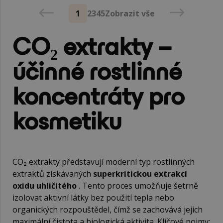
1
2
3
4
5
Zobrazit vše
CO₂ extrakty –
účinné rostlinné
koncentráty pro
kosmetiku
CO₂ extrakty představují moderní typ rostlinných
extraktů získávaných
superkritickou extrakcí
oxidu uhličitého
. Tento proces umožňuje šetrně
izolovat aktivní látky bez použití tepla nebo
organických rozpouštědel, čímž se zachovává jejich
maximální čistota a biologická aktivita. Klíčové pojmy: