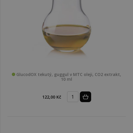
GlucodOX tekutý, guggul v MTC oleji, CO2 extrakt,
10 ml
122,00 Kč