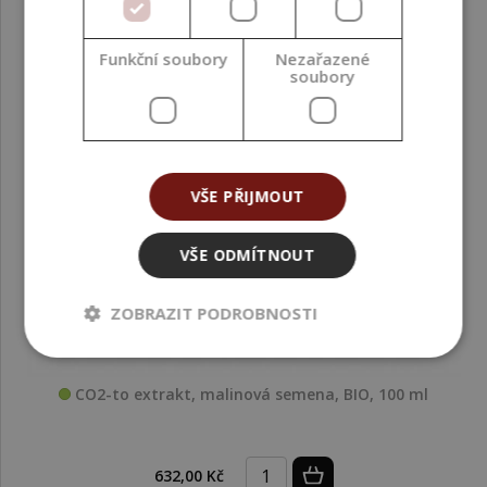
Funkční soubory
Nezařazené
soubory
VŠE PŘIJMOUT
VŠE ODMÍTNOUT
ZOBRAZIT PODROBNOSTI
CO2-to extrakt, malinová semena, BIO, 100 ml
632,00 Kč