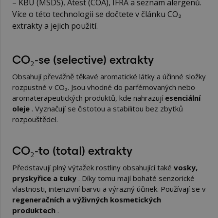
– KBÚ (MSDS), Atest (COA), IFRA a seznam alergenů.
Více o této technologii se dočtete v článku
CO₂
extrakty a jejich použití
.
CO₂-se (selective) extrakty
Obsahují převážně těkavé aromatické látky a účinné složky
rozpustné v CO₂. Jsou vhodné do parfémovaných nebo
aromaterapeutických produktů, kde nahrazují
esenciální
oleje
. Vyznačují se čistotou a stabilitou bez zbytků
rozpouštědel.
CO₂-to (total) extrakty
Představují plný výtažek rostliny obsahující také
vosky,
pryskyřice a tuky
. Díky tomu mají bohaté senzorické
vlastnosti, intenzivní barvu a výrazný účinek. Používají se v
regeneračních a výživných kosmetických
produktech
.