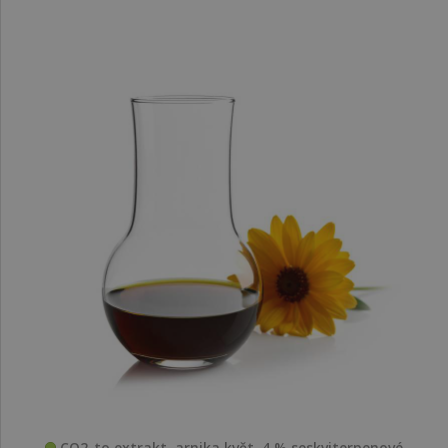
CO2-to extrakt, arnika květ, 4 % seskviterpenové