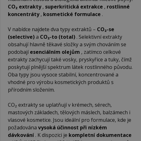
CO₂ extrakty
,
superkritická extrakce
,
rostlinné
koncentráty
,
kosmetické formulace
.
V nabídce najdete dva typy extraktů –
CO₂-se
(selective)
a
CO₂-to (total)
. Selektivní extrakty
obsahují hlavně těkavé složky a svým chováním se
podobají
esenciálním olejům
, zatímco celkové
extrakty zachycují také vosky, pryskyřice a tuky, čímž
poskytují plnější spektrum látek rostlinného původu.
Oba typy jsou vysoce stabilní, koncentrované a
vhodné pro výrobu kosmetických produktů s
přírodním složením.
CO₂ extrakty se uplatňují v krémech, sérech,
mastových základech, tělových máslech, balzámech i
vlasové kosmetice. Jsou ideální pro formulace, kde je
požadována
vysoká účinnost při nízkém
dávkování
. K dispozici je
kompletní dokumentace