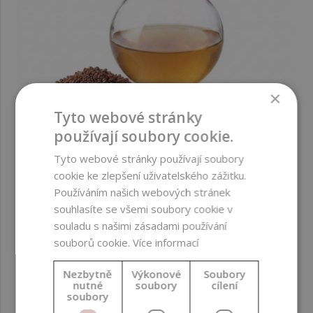
×
Tyto webové stránky
používají soubory cookie.
CO2-to extrakt, malinová semínka, BIO, 10 ml
Tyto webové stránky používají soubory
cookie ke zlepšení uživatelského zážitku.
Používáním našich webových stránek
122,00 Kč
souhlasíte se všemi soubory cookie v
souladu s našimi zásadami používání
souborů cookie.
Více informací
Nezbytně
Výkonové
Soubory
nutné
soubory
cílení
soubory