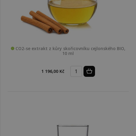
CO2-se extrakt z kůry skořicovníku cejlonského BIO,
10 ml
1 196,00 Kč