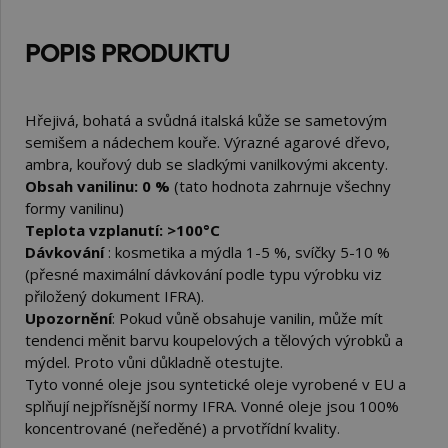
POPIS PRODUKTU
Hřejivá, bohatá a svůdná italská kůže se sametovým
semišem a nádechem kouře.
Výrazné agarové dřevo,
ambra, kouřový dub se sladkými vanilkovými akcenty.
Obsah vanilinu: 0 %
(tato hodnota zahrnuje všechny
formy vanilinu)
Teplota vzplanutí:
>100°C
Dávkování
: kosmetika a mýdla 1-5 %, svíčky 5-10 %
(přesné maximální dávkování podle typu výrobku viz
přiložený dokument IFRA).
Upozornění
: Pokud vůně obsahuje vanilin, může mít
tendenci měnit barvu koupelových a tělových výrobků a
mýdel. Proto vůni důkladně otestujte.
Tyto vonné oleje jsou syntetické oleje vyrobené v EU a
splňují nejpřísnější normy IFRA. Vonné oleje jsou 100%
koncentrované (neředěné) a prvotřídní kvality.