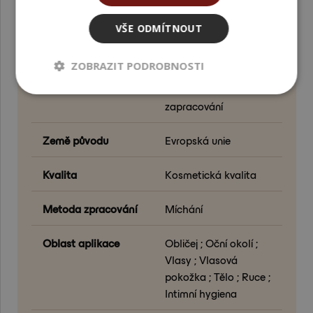
Barva produktu
Průhledná
VŠE ODMÍTNOUT
Funkce ve formulaci
Vonná složka
ZOBRAZIT PODROBNOSTI
Fáze formulace
Fáze ochlazování ;
Dodatečné
zapracování
Země původu
Evropská unie
Kvalita
Kosmetická kvalita
Metoda zpracování
Míchání
Oblast aplikace
Obličej ; Oční okolí ;
Vlasy ; Vlasová
pokožka ; Tělo ; Ruce ;
Intimní hygiena