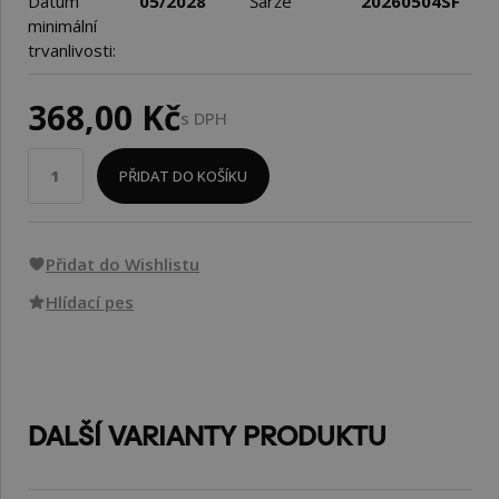
Datum
05/2028
Šarže
20260504SF
minimální
trvanlivosti:
368,00 Kč
s DPH
PŘIDAT DO KOŠÍKU
Přidat do Wishlistu
Hlídací pes
DALŠÍ VARIANTY PRODUKTU