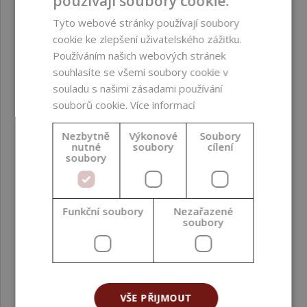
používají soubory cookie.
Přehled alergenů a dokument IFRA naleznete v sekci ke
Tyto webové stránky používají soubory
stažení.
cookie ke zlepšení uživatelského zážitku.
Používáním našich webových stránek
PARAMETRY
souhlasíte se všemi soubory cookie v
souladu s našimi zásadami používání
souborů cookie.
Více informací
INCI
Parfum/Fragrance
Nezbytně
Výkonové
Soubory
nutné
soubory
cílení
soubory
Bez obsahu
parabenů ;
konzervantů ;
ethylenoxidu (EO) ;
formaldehydu a
Funkční soubory
Nezařazené
soubory
donorů formaldehydu
; sulfátů ; PEG ; EDTA ;
ftalátů ; složek z
GMO ; silikonů
VŠE PŘIJMOUT