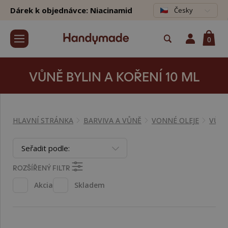
Dárek k objednávce: Niacinamid
Česky
0
VŮNĚ BYLIN A KOŘENÍ 10 ML
HLAVNÍ STRÁNKA
BARVIVA A VŮNĚ
VONNÉ OLEJE
VŮNĚ
Seřadit podle:
ROZŠÍŘENÝ FILTR
Akcia
Skladem