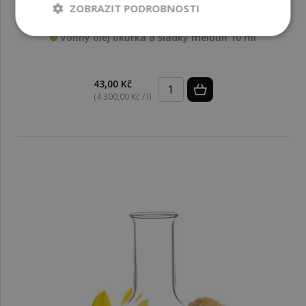
ZOBRAZIT PODROBNOSTI
Vonný olej okurka a sladký meloun 10 ml
43,00 Kč
(4 300,00 Kč / l)