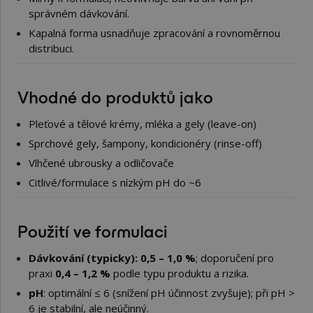
správném dávkování.
Kapalná forma usnadňuje zpracování a rovnoměrnou
distribuci.
Vhodné do produktů jako
Pleťové a tělové krémy, mléka a gely (leave-on)
Sprchové gely, šampony, kondicionéry (rinse-off)
Vlhčené ubrousky a odličovače
Citlivé/formulace s nízkým pH do ~6
Použití ve formulaci
Dávkování (typicky): 0,5 – 1,0 %
; doporučení pro
praxi
0,4 – 1,2 %
podle typu produktu a rizika.
pH
: optimální ≤ 6 (snížení pH účinnost zvyšuje); při pH >
6 je stabilní, ale neúčinný.