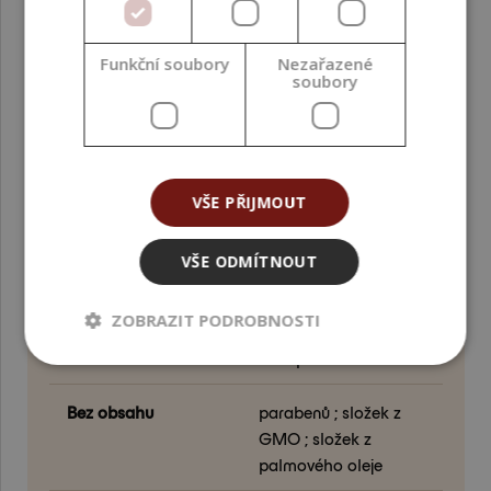
se dlouhému ohřevu nad 80 °C.
Funkční soubory
Nezařazené
Jaké dávky se používají v praxi?
soubory
Nejčastěji 0,5 – 1,0 % (celkový rozsah pro praxi 0,4 – 1,2
%). Volbu dávky přizpůsobte typu produktu.
PARAMETRY
VŠE PŘIJMOUT
VŠE ODMÍTNOUT
INCI
Benzyl Alcohol,
Benzoic Acid,
ZOBRAZIT PODROBNOSTI
Dehydroacetic Acid,
Tocopherol
Bez obsahu
parabenů ; složek z
GMO ; složek z
palmového oleje