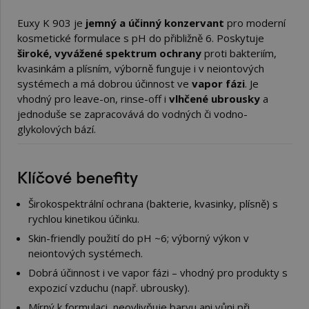
Euxy K 903 je
jemný a účinný konzervant
pro moderní
kosmetické formulace s pH do přibližně 6. Poskytuje
široké, vyvážené spektrum ochrany
proti bakteriím,
kvasinkám a plísním, výborně funguje i v neiontových
systémech a má dobrou účinnost ve
vapor fázi
. Je
vhodný pro leave-on, rinse-off i
vlhčené ubrousky
a
jednoduše se zapracovává do vodných či vodno-
glykolových bází.
Klíčové benefity
Širokospektrální ochrana (bakterie, kvasinky, plísně) s
rychlou kinetikou účinku.
Skin-friendly použití do pH ~6; výborný výkon v
neiontových systémech.
Dobrá účinnost i ve vapor fázi – vhodný pro produkty s
expozicí vzduchu (např. ubrousky).
Mírný k formulaci, neovlivňuje barvu ani vůni při