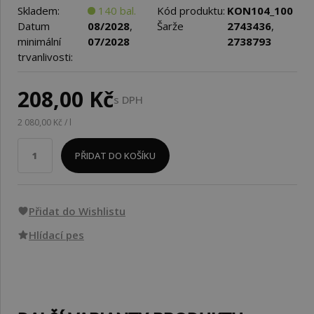
Skladem:
140 bal.
Kód produktu:
KON104_100
Datum
08/2028
,
Šarže
2743436
,
minimální
07/2028
2738793
trvanlivosti:
208,00 Kč
s DPH
2 080,00 Kč / l
PŘIDAT DO KOŠÍKU
Přidat do Wishlistu
Hlídací pes