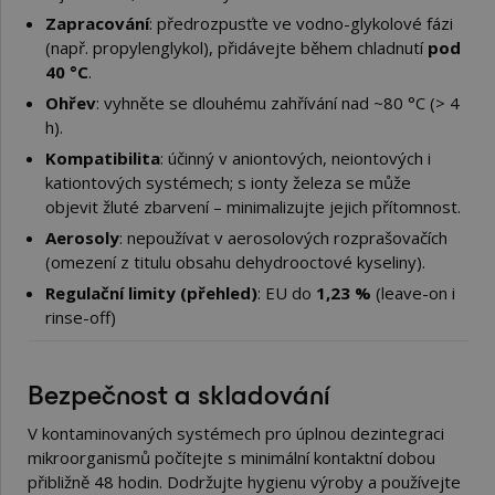
Zapracování
: předrozpusťte ve vodno-glykolové fázi
(např. propylenglykol), přidávejte během chladnutí
pod
40 °C
.
Ohřev
: vyhněte se dlouhému zahřívání nad ~80 °C (> 4
h).
Kompatibilita
: účinný v aniontových, neiontových i
kationtových systémech; s ionty železa se může
objevit žluté zbarvení – minimalizujte jejich přítomnost.
Aerosoly
: nepoužívat v aerosolových rozprašovačích
(omezení z titulu obsahu dehydrooctové kyseliny).
Regulační limity (přehled)
: EU do
1,23 %
(leave-on i
rinse-off)
Bezpečnost a skladování
V kontaminovaných systémech pro úplnou dezintegraci
mikroorganismů počítejte s minimální kontaktní dobou
přibližně 48 hodin. Dodržujte hygienu výroby a používejte