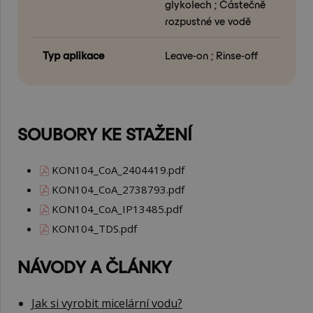
glykolech ; Částečně
rozpustné ve vodě
Typ aplikace
Leave-on ; Rinse-off
SOUBORY KE STAŽENÍ
KON104_CoA_2404419.pdf
KON104_CoA_2738793.pdf
KON104_CoA_IP13485.pdf
KON104_TDS.pdf
NÁVODY A ČLÁNKY
Jak si vyrobit micelární vodu?