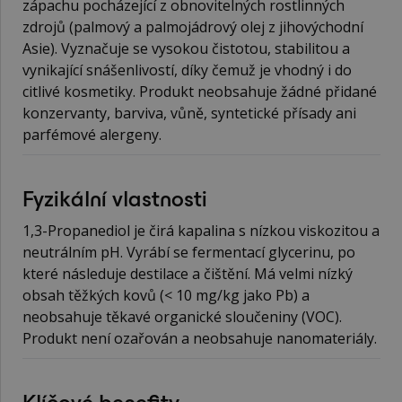
zápachu pocházející z obnovitelných rostlinných
zdrojů (palmový a palmojádrový olej z jihovýchodní
Asie). Vyznačuje se vysokou čistotou, stabilitou a
vynikající snášenlivostí, díky čemuž je vhodný i do
citlivé kosmetiky. Produkt neobsahuje žádné přidané
konzervanty, barviva, vůně, syntetické přísady ani
parfémové alergeny.
Fyzikální vlastnosti
1,3-Propanediol je čirá kapalina s nízkou viskozitou a
neutrálním pH. Vyrábí se fermentací glycerinu, po
které následuje destilace a čištění. Má velmi nízký
obsah těžkých kovů (< 10 mg/kg jako Pb) a
neobsahuje těkavé organické sloučeniny (VOC).
Produkt není ozařován a neobsahuje nanomateriály.
Klíčové benefity