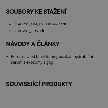
SOUBORY KE STAŽENÍ
AD201_CoA_EVI0002422.pdf
AD201_TDS.pdf
NÁVODY A ČLÁNKY
Receptura od JuanDominguez.Lab hydratační
sérum s exozomy z goji
SOUVISEJÍCÍ PRODUKTY