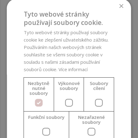
×
Mohu 1,3-Propanediol použít místo glycerinu?
Tyto webové stránky
Ano, v mnoha recepturách může částečně nebo zcela
používají soubory cookie.
nahradit glycerin. Poskytuje podobnou hydrataci, ale
zanechává méně lepivý pocit na pokožce a zlepšuje
Tyto webové stránky používají soubory
senzorické vlastnosti kosmetiky.
cookie ke zlepšení uživatelského zážitku.
Používáním našich webových stránek
Podporuje 1,3-Propanediol účinnost
souhlasíte se všemi soubory cookie v
konzervačních látek?
souladu s našimi zásadami používání
Ano, 1,3-Propanediol působí jako „preservative booster“.
souborů cookie.
Více informací
V kombinaci s phenetylalkoholem zvyšuje antimikrobiální
účinnost a umožňuje snížit množství konzervantů ve
Nezbytně
Výkonové
Soubory
formulaci.
nutné
soubory
cílení
soubory
Je 1,3-Propanediol vhodný pro přírodní
kosmetiku?
Ano, splňuje požadavky certifikací COSMOS a NaTrue, a
Funkční soubory
Nezařazené
proto je vhodný k použití v přírodní a organické
soubory
kosmetice.