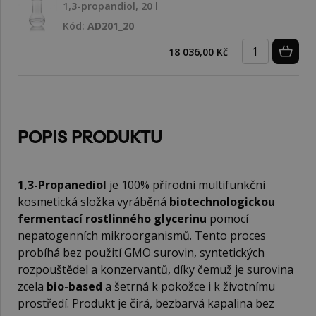
1,3-propandiol, 20 l
Kód:
AD201_20
18 036,00 Kč
POPIS PRODUKTU
1,3-Propanediol
je 100% přírodní multifunkční
kosmetická složka vyráběná
biotechnologickou
fermentací rostlinného glycerinu
pomocí
nepatogenních mikroorganismů. Tento proces
probíhá bez použití GMO surovin, syntetických
rozpouštědel a konzervantů, díky čemuž je surovina
zcela
bio-based
a šetrná k pokožce i k životnímu
prostředí. Produkt je čirá, bezbarvá kapalina bez