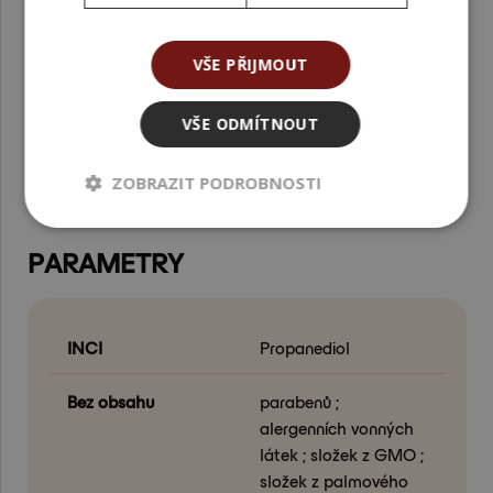
Jak se 1,3-Propanediol vyrábí?
Vyrábí se fermentací rostlinného glycerinu, po které
následuje destilace a čištění. Výsledkem je 100% bio-
VŠE PŘIJMOUT
based, čistý a ekologický produkt s vysokou stabilitou a
kvalitou.
VŠE ODMÍTNOUT
Podívejte se také na další
aktivní látky
v nabídce
ZOBRAZIT PODROBNOSTI
Handymade.sk.
PARAMETRY
INCI
Propanediol
Bez obsahu
parabenů ;
alergenních vonných
látek ; složek z GMO ;
složek z palmového