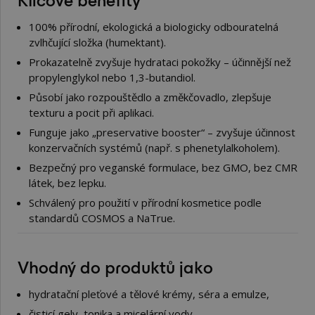
100% přírodní, ekologická a biologicky odbouratelná
zvlhčující složka (humektant).
Prokazatelně zvyšuje hydrataci pokožky – účinnější než
propylenglykol nebo 1,3-butandiol.
Působí jako rozpouštědlo a změkčovadlo, zlepšuje
texturu a pocit při aplikaci.
Funguje jako „preservative booster“ – zvyšuje účinnost
konzervačních systémů (např. s phenetylalkoholem).
Bezpečný pro veganské formulace, bez GMO, bez CMR
látek, bez lepku.
Schválený pro použití v přírodní kosmetice podle
standardů COSMOS a NaTrue.
Vhodný do produktů jako
hydratační pleťové a tělové krémy, séra a emulze,
čisticí gely, tonika a micelární vody,