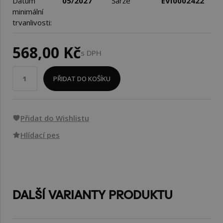
Datum
05/2027
Šarže
EVI0002422
minimální
trvanlivosti:
568,00 Kč
s DPH
PŘIDAT DO KOŠÍKU
Přidat do Wishlistu
Hlídací pes
DALŠÍ VARIANTY PRODUKTU