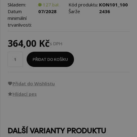
Skladem:
127 bal.
Kód produktu:
KON101_100
Datum
07/2028
Šarže
2436
minimální
trvanlivosti:
364,00 Kč
s DPH
PŘIDAT DO KOŠÍKU
Přidat do Wishlistu
Hlídací pes
DALŠÍ VARIANTY PRODUKTU