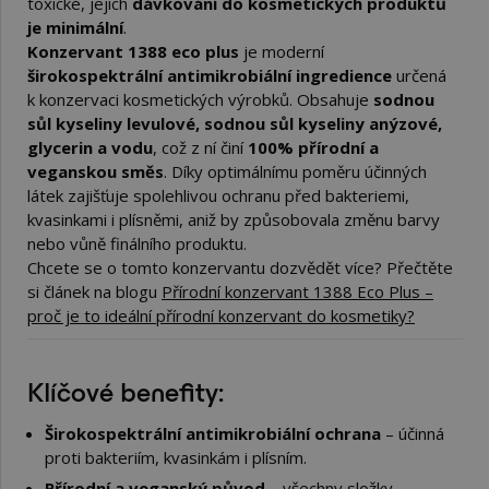
toxické, jejich
dávkování do kosmetických produktů
je minimální
.
Konzervant 1388 eco plus
je moderní
širokospektrální antimikrobiální ingredience
určená
k konzervaci kosmetických výrobků. Obsahuje
sodnou
sůl kyseliny levulové, sodnou sůl kyseliny anýzové,
glycerin a vodu
, což z ní činí
100% přírodní a
veganskou směs
. Díky optimálnímu poměru účinných
látek zajišťuje spolehlivou ochranu před bakteriemi,
kvasinkami i plísněmi, aniž by způsobovala změnu barvy
nebo vůně finálního produktu.
Chcete se o tomto konzervantu dozvědět více? Přečtěte
si článek na blogu
Přírodní konzervant 1388 Eco Plus –
proč je to ideální přírodní konzervant do kosmetiky?
Klíčové benefity:
Širokospektrální antimikrobiální ochrana
– účinná
proti bakteriím, kvasinkám i plísním.
Přírodní a veganský původ
– všechny složky