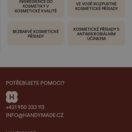
INGREDIENCE DO
VE VODĚ ROZPUSTNÉ
KOSMETIKY V
KOSMETICKÉ PŘÍSADY
KOSMETICKÉ KVALITĚ
KOSMETICKÉ PŘÍSADY S
BEZBARVÉ KOSMETICKÉ
ANTIMIKROBIÁLNÍM
PŘÍSADY
ÚČINKEM
POTŘEBUJETE POMOCI?
+421 950 333 113
INFO@HANDYMADE.CZ