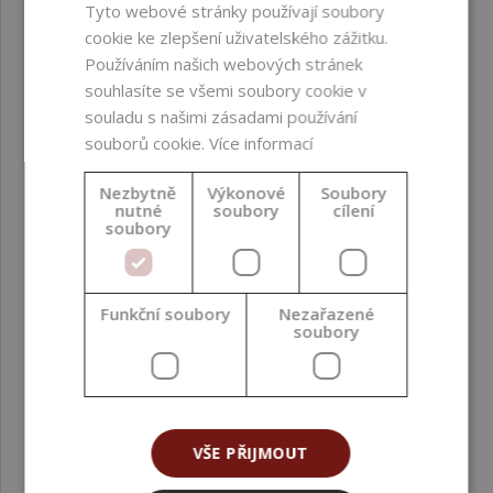
Tyto webové stránky používají soubory
aktualizujeme vždy s novou šarží.
cookie ke zlepšení uživatelského zážitku.
Všechny dodávané suroviny jsou v kosmetické kvalitě,
Používáním našich webových stránek
nevhodné pro vnitřní užití.
Při manipulaci používejte vhodné ochranné prostředky.
souhlasíte se všemi soubory cookie v
souladu s našimi zásadami používání
souborů cookie.
Více informací
PARAMETRY
Nezbytně
Výkonové
Soubory
nutné
soubory
cílení
soubory
INCI
Sodium Levulinate,
Sodium Anisate,
Funkční soubory
Nezařazené
Glycerin, Aqua
soubory
Bez obsahu
parabenů ;
alergenních vonných
látek ; složek z GMO
VŠE PŘIJMOUT
Biologická
Snadno biologicky