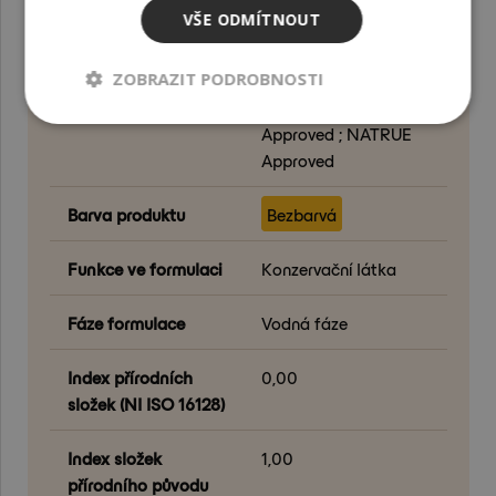
VŠE ODMÍTNOUT
odbouratelnost
odbouratelné (OECD
301)
ZOBRAZIT PODROBNOSTI
Certifikace
Vegan ; COSMOS
Approved ; NATRUE
Approved
Barva produktu
Bezbarvá
Funkce ve formulaci
Konzervační látka
Fáze formulace
Vodná fáze
Index přírodních
0,00
složek (NI ISO 16128)
Index složek
1,00
přírodního původu