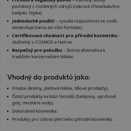
pocházejí z rostlinných zdrojů (cukrová třtina/kukuřice,
badyán, řepka).
Jednoduché použití
– vysoká rozpustnost ve vodě,
nenarušuje barvu ani vůni formulací.
Certifikovaná vhodnost pro přírodní kosmetiku
–
slučitelný s COSMOS a Natrue.
Bezpečný pro pokožku
– šetrná alternativa k
tradičním konzervačním látkám.
Vhodný do produktů jako:
Emulze (krémy, pleťová mléka, tělové produkty).
Čisticí produkty na bázi tenzidů (šampony, sprchové
gely, micelární vody).
Dekorativní kosmetika.
Produkty pro citlivou pleť nebo přírodní kosmetiku.