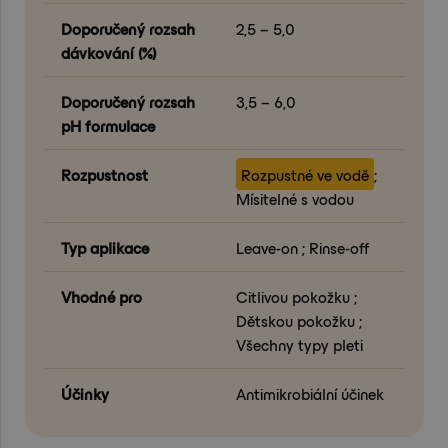
Doporučený rozsah
2,5 – 5,0
dávkování (%)
Doporučený rozsah
3,5 – 6,0
pH formulace
Rozpustnost
Rozpustné ve vodě
;
Mísitelné s vodou
Typ aplikace
Leave-on ; Rinse-off
Vhodné pro
Citlivou pokožku ;
Dětskou pokožku ;
Všechny typy pleti
Účinky
Antimikrobiální účinek