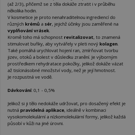
(až 2/3), přičemž se z těla dokáže ztratit i v průběhu
několika hodin.
V kosmetice je proto nenahraditelnou ingrediencí do
různých
krémů
a
sér
, jejichž účinky jsou zaměřené na
vyplňování vrásek
.
Kromě toho má schopnost
revitalizovat
, to znamená
stimulovat buňky, aby vytvářely v pleti nový
kolagen
.
Také pomáhá urychlovat hojení ran, zmírňovat tvorbu
jizev, otoků a bolest v důsledku zranění. Je výborným
prostředkem rehydratace pokožky, jelikož dokáže vázat
až tisícinásobné množství vody, než je její hmotnost.
Je rozpustná ve vodě.
Dávkování
: 0,1 - 0,5%
Jelikož si ji tělo nedokáže udržovat, pro dosažený efekt je
nutná
pravidelná aplikace
, ideálně v kombinaci
vysokomolekulární a nízkomolekulární formy, jelikož každá
působí v kůži na jiné úrovni.