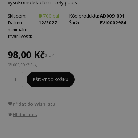
vysokomolekulárn...
celý popis
Skladem:
700 bal.
Kód produktu:
AD009_001
Datum
12/2027
Šarže
EVI0002984
minimální
trvanlivosti:
98,00 Kč
s DPH
98 000,00 Kč / kg
PŘIDAT DO KOŠÍKU
Přidat do Wishlistu
Hlídací pes