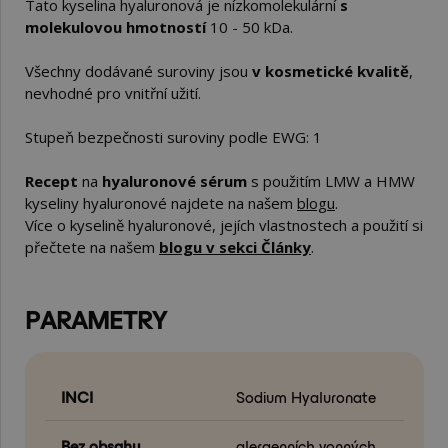
Tato kyselina hyaluronová je nízkomolekulární
s
molekulovou hmotností
10 - 50 kDa.
Všechny dodávané suroviny jsou
v kosmetické kvalitě
,
nevhodné pro vnitřní užití.
Stupeň bezpečnosti suroviny podle EWG: 1
Recept
na
hyaluronové sérum
s použitím LMW a HMW
kyseliny hyaluronové najdete na našem
blogu
.
Více o kyselině hyaluronové, jejích vlastnostech a použití si
přečtete na našem
blogu v sekci Články
.
PARAMETRY
INCI
Sodium Hyaluronate
Bez obsahu
alergenních vonných