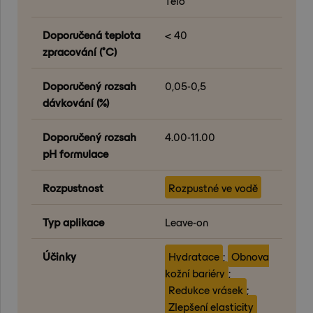
Tělo
Doporučená teplota
< 40
zpracování (°C)
Doporučený rozsah
0,05-0,5
dávkování (%)
Doporučený rozsah
4.00-11.00
pH formulace
Rozpustnost
Rozpustné ve vodě
Typ aplikace
Leave-on
Účinky
Hydratace
;
Obnova
kožní bariéry
;
Redukce vrásek
;
Zlepšení elasticity