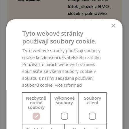
látek ; složek z GMO ;
složek z palmového
oleje ; alergénnych
×
potravinových zložiek
Tyto webové stránky
používají soubory cookie.
Biologická
Snadno biologicky
odbouratelnost
odbouratelné (OECD
Tyto webové stránky používají soubory
301)
cookie ke zlepšení uživatelského zážitku.
Používáním našich webových stránek
Certifikace
Vegan ; COSMOS
souhlasíte se všemi soubory cookie v
Approved ; NATRUE
souladu s našimi zásadami používání
Approved
souborů cookie.
Více informací
Barva produktu
Bezbarvá
Nezbytně
Výkonové
Soubory
nutné
soubory
cílení
soubory
Funkce ve formulaci
Aktivní látka ;
Humektant